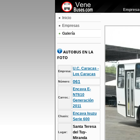
Empresas 
Inicio
Empresas
Galería
AUTOBUS EN LA
FOTO
U.C. Caracas -
Empresa:
Los Caracas
061
Número:
Encava E-
NT610
Carroc.:
Generación
2011
Encava Isuzu
Chasis:
Serie 600
Santa Teresa
del Tuy-
Lugar:
Miranda