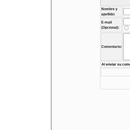
Nombre y
apellido:
E-mail
(Opcional):
Comentario:
Al enviar su come