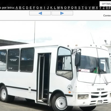
por letra:
A
B
C
D
E
F
G
H
I
J
K
L
M
N
O
P
Q
R
S
T
U
V
W
X
Y
Z
0-9
Conte