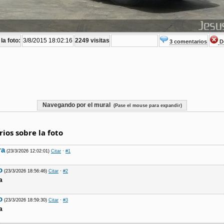
la foto:
3/8/2015 18:02:16
2249 visitas
3 comentarios
De
Navegando por el mural
(Pase el mouse para expandir)
ios sobre la foto
ra
(23/3/2026 12:02:01)
Citar
·
#1
o
(23/3/2026 18:56:46)
Citar
·
#2
a
o
(23/3/2026 18:59:30)
Citar
·
#3
a