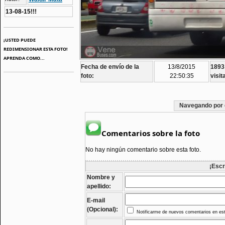
13-08-15!!!
¡USTED PUEDE
REDIMENSIONAR ESTA FOTO!
APRENDA COMO...
Fecha de envío de la
13/8/2015
1893
foto:
22:50:35
visit
Navegando por 
Comentarios sobre la foto
No hay ningún comentario sobre esta foto.
¡Escr
Nombre y
apellido:
E-mail
(Opcional):
Notificarme de nuevos comentarios en est