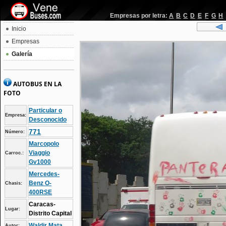
Empresas por letra:
A
B
C
D
E
F
G
H
Inicio
Empresas
Galería
AUTOBUS EN LA
FOTO
Particular o
Empresa:
Desconocido
771
Número:
Marcopolo
Viaggio
Carroc.:
Gv1000
Mercedes-
Benz O-
Chasis:
400RSE
Caracas-
Lugar:
Distrito Capital
Waldir Mata
Autor: