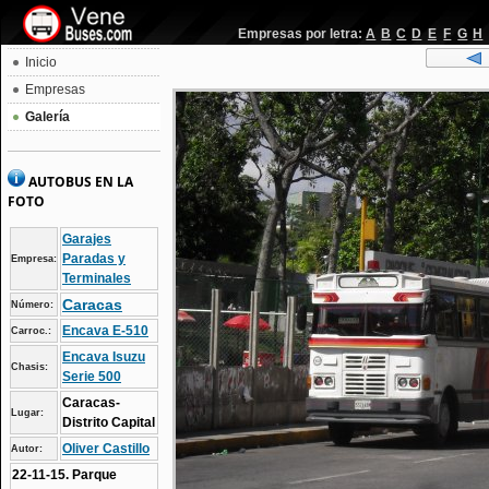
Empresas por letra:
A
B
C
D
E
F
G
H
Inicio
Empresas
Galería
AUTOBUS EN LA
FOTO
Garajes
Paradas y
Empresa:
Terminales
Caracas
Número:
Encava E-510
Carroc.:
Encava Isuzu
Chasis:
Serie 500
Caracas-
Lugar:
Distrito Capital
Oliver Castillo
Autor:
22-11-15. Parque