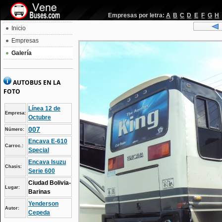
Empresas por letra:
A
B
C
D
E
F
G
H
Inicio
Empresas
Galería
AUTOBUS EN LA
FOTO
Línea 12 de
Empresa:
Octubre
007
Número:
Encava E-610
Carroc.:
Special
Encava Isuzu
Chasis:
Serie 600
Ciudad Bolivia-
Lugar:
Barinas
Yenderson
Autor:
Cepeda