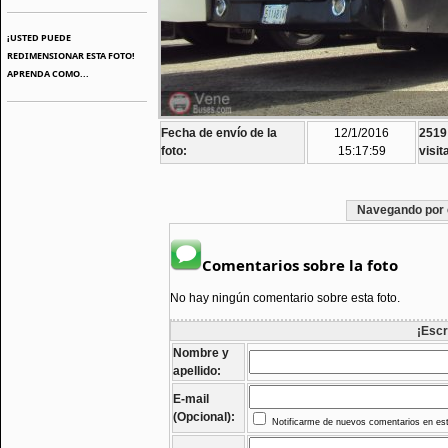
¡USTED PUEDE
REDIMENSIONAR ESTA FOTO!
APRENDA COMO...
Fecha de envío de la
12/1/2016
2519
foto:
15:17:59
visit
Navegando por 
Comentarios sobre la foto
No hay ningún comentario sobre esta foto.
¡Escr
Nombre y
apellido:
E-mail
(Opcional):
Notificarme de nuevos comentarios en est