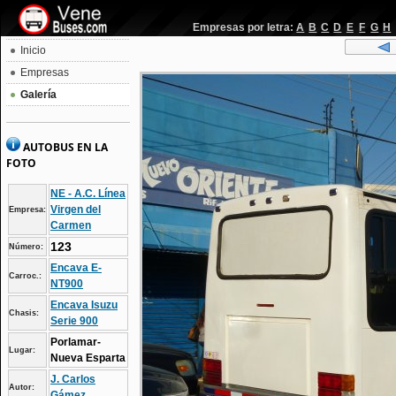
Empresas por letra:
A
B
C
D
E
F
G
H
Inicio
Empresas
Galería
AUTOBUS EN LA
FOTO
NE - A.C. Línea
Virgen del
Empresa:
Carmen
123
Número:
Encava E-
Carroc.:
NT900
Encava Isuzu
Chasis:
Serie 900
Porlamar-
Lugar:
Nueva Esparta
J. Carlos
Autor:
Gámez