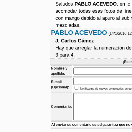
Saludos
PABLO ACEVEDO
, en l
acomodar todas esas fotos de líne
con mango debido al apuro al subir 
mezcladas.
PABLO ACEVEDO
(14/1/2016 12
J. Carlos Gámez
Hay que arreglar la numeraciòn de 
3 para 4.
¡Escr
Nombre y
apellido:
E-mail
(Opcional):
Notificarme de nuevos comentarios en est
Comentario:
Al enviar su comentario usted garantiza que no 