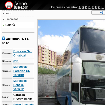
Empresas por letra:
A
B
C
D
E
F
G
H
Inicio
Empresas
Galería
AUTOBUS EN LA
FOTO
Expresos San
Empresa:
Cristóbal
011
Número:
Marcopolo
Paradiso G6
Carroc.:
1800DD
Mercedes-
Benz O-
Chasis:
500RSD
Caracas-
Lugar:
Distrito Capital
Pablo Acevedo
Autor: