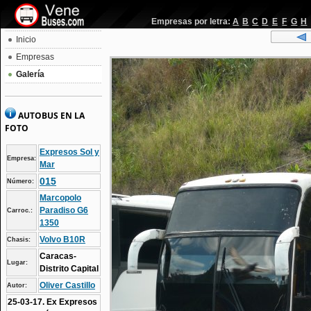
Empresas por letra:
A
B
C
D
E
F
G
H
Inicio
Empresas
Galería
AUTOBUS EN LA
FOTO
Expresos Sol y
Empresa:
Mar
015
Número:
Marcopolo
Paradiso G6
Carroc.:
1350
Volvo B10R
Chasis:
Caracas-
Lugar:
Distrito Capital
Oliver Castillo
Autor:
25-03-17. Ex Expresos