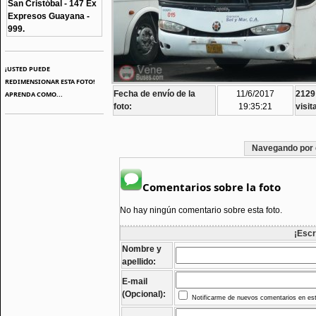
San Cristóbal - 147 Ex
Expresos Guayana -
999.
¡USTED PUEDE
REDIMENSIONAR ESTA FOTO!
Fecha de envío de la
11/6/2017
2129
APRENDA COMO...
foto:
19:35:21
visit
Navegando por 
Comentarios sobre la foto
No hay ningún comentario sobre esta foto.
¡Escr
Nombre y
apellido:
E-mail
(Opcional):
Notificarme de nuevos comentarios en est