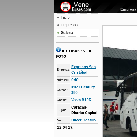
Empresas 
Inicio
Empresas
Galería
AUTOBUS EN LA
FOTO
Expresos San
Empresa:
Cristóbal
040
Número:
Irizar Century
Carroc.:
390
Volvo B10R
Chasis:
Caracas-
Lugar:
Distrito Capital
Oliver Castillo
Autor:
12-04-17.