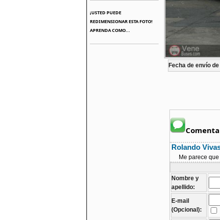
¡USTED PUEDE
REDIMENSIONAR ESTA FOTO!
APRENDA COMO...
Fecha de envío de 
Comentar
Rolando Viva
Me parece que
Nombre y
apellido:
E-mail
(Opcional):