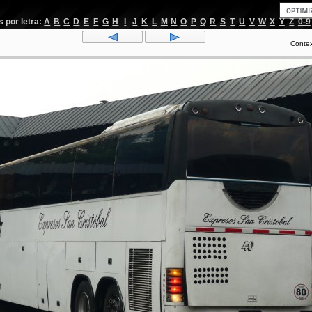
por letra:
A
B
C
D
E
F
G
H
I
J
K
L
M
N
O
P
Q
R
S
T
U
V
W
X
Y
Z
0-9
Conte