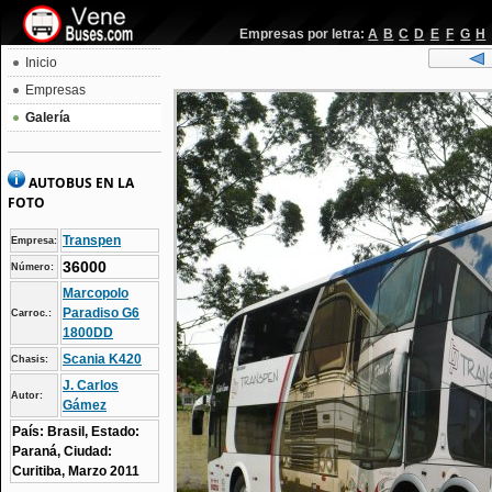
Empresas por letra:
A
B
C
D
E
F
G
H
Inicio
Empresas
Galería
AUTOBUS EN LA
FOTO
Transpen
Empresa:
36000
Número:
Marcopolo
Paradiso G6
Carroc.:
1800DD
Scania K420
Chasis:
J. Carlos
Autor:
Gámez
País: Brasil, Estado:
Paraná, Ciudad:
Curitiba, Marzo 2011