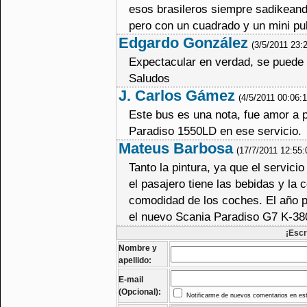
esos brasileros siempre sadikeando
pero con un cuadrado y un mini pul
Edgardo González
(3/5/2011 23:
Expectacular en verdad, se puede d
Saludos
J. Carlos Gámez
(4/5/2011 00:06:
Este bus es una nota, fue amor a 
Paradiso 1550LD en ese servicio.
Mateus Barbosa
(17/7/2011 12:55
Tanto la pintura, ya que el servici
el pasajero tiene las bebidas y la 
comodidad de los coches. El año p
el nuevo Scania Paradiso G7 K-38
¡Escr
Nombre y
apellido:
E-mail
(Opcional):
Notificarme de nuevos comentarios en est