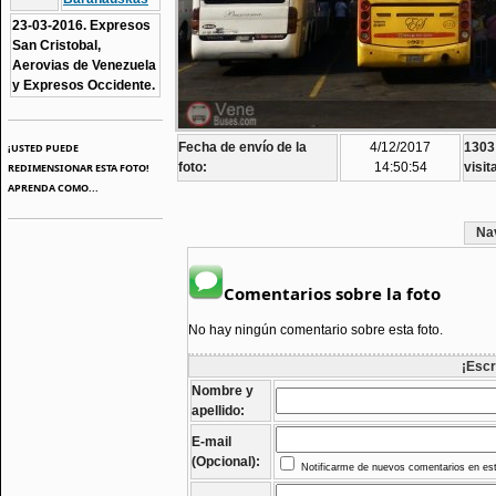
23-03-2016. Expresos
San Cristobal,
Aerovias de Venezuela
y Expresos Occidente.
Fecha de envío de la
4/12/2017
1303
¡USTED PUEDE
foto:
14:50:54
visit
REDIMENSIONAR ESTA FOTO!
APRENDA COMO...
Na
Comentarios sobre la foto
No hay ningún comentario sobre esta foto.
¡Escr
Nombre y
apellido:
E-mail
(Opcional):
Notificarme de nuevos comentarios en est