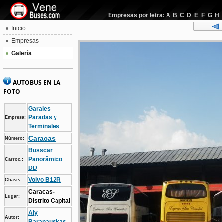
Empresas por letra:
A
B
C
D
E
F
G
H
Inicio
Empresas
Galería
AUTOBUS EN LA
FOTO
Garajes
Paradas y
Empresa:
Terminales
Caracas
Número:
Busscar
Panorâmico
Carroc.:
DD
Volvo B12R
Chasis:
Caracas-
Lugar:
Distrito Capital
Aly
Autor:
Baranauskas