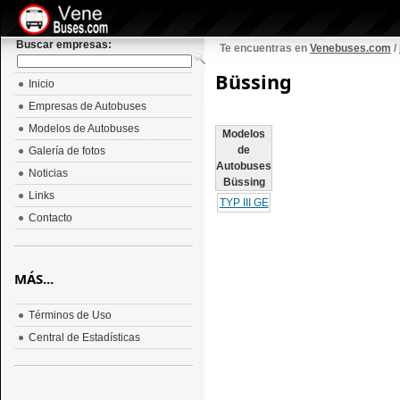
Buscar empresas:
Te encuentras en
Venebuses.com
/
Büssing
Inicio
Empresas de Autobuses
Modelos de Autobuses
Modelos
de
Galería de fotos
Autobuses
Noticias
Büssing
Links
TYP III GE
Contacto
MÁS...
Términos de Uso
Central de Estadísticas