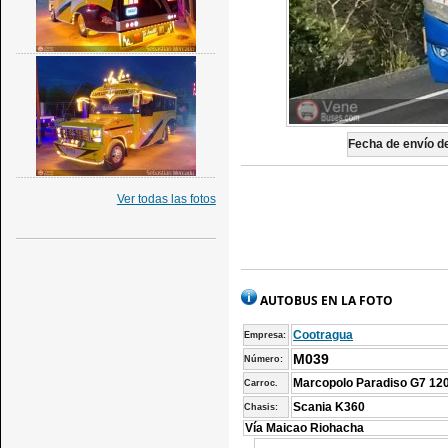
Fecha de envío de
Ver todas las fotos
AUTOBUS EN LA FOTO
Cootragua
Empresa:
M039
Número:
Marcopolo Paradiso G7 12
Carroc.
Scania K360
Chasis:
Vía Maicao Riohacha