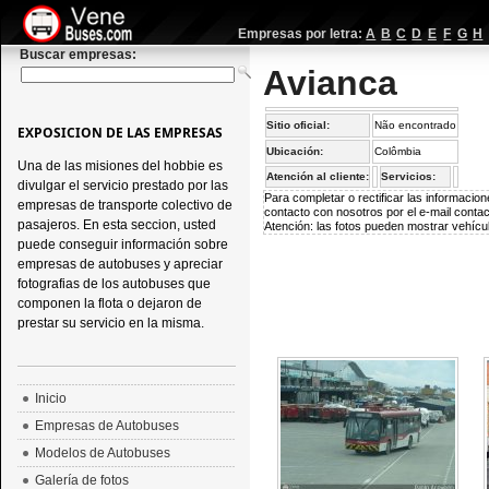
Empresas por letra:
A
B
C
D
E
F
G
H
Buscar empresas:
Avianca
Sitio oficial:
Não encontrado
EXPOSICION DE LAS EMPRESAS
Ubicación:
Colômbia
Una de las misiones del hobbie es
Atención al cliente:
Servicios:
divulgar el servicio prestado por las
Para completar o rectificar las informaci
empresas de transporte colectivo de
contacto con nosotros por el e-mail
conta
pasajeros. En esta seccion, usted
Atención: las fotos pueden mostrar vehícul
puede conseguir información sobre
empresas de autobuses y apreciar
fotografias de los autobuses que
componen la flota o dejaron de
prestar su servicio en la misma.
Inicio
Empresas de Autobuses
Modelos de Autobuses
Galería de fotos