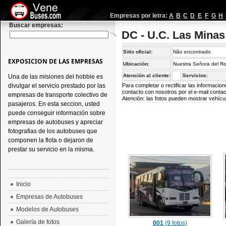
Empresas por letra:
A
B
C
D
E
F
G
H
Buscar empresas:
DC - U.C. Las Minas
Sitio oficial:
Não encontrado
EXPOSICION DE LAS EMPRESAS
Ubicación:
Nuestra Señora del Ro
Atención al cliente:
Servicios:
Una de las misiones del hobbie es
divulgar el servicio prestado por las
Para completar o rectificar las informaci
contacto con nosotros por el e-mail
conta
empresas de transporte colectivo de
Atención: las fotos pueden mostrar vehícul
pasajeros. En esta seccion, usted
puede conseguir información sobre
empresas de autobuses y apreciar
fotografias de los autobuses que
componen la flota o dejaron de
prestar su servicio en la misma.
Inicio
Empresas de Autobuses
Modelos de Autobuses
Galería de fotos
001
(9 fotos)