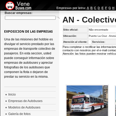
Empresas por letra:
A
B
C
D
E
F
G
H
Buscar empresas:
AN - Colectiv
Sitio oficial:
Não encontrado
EXPOSICION DE LAS EMPRESAS
Ubicación:
Puerto La Cruz - Anzo
Una de las misiones del hobbie es
Atención al cliente:
Servicios:
divulgar el servicio prestado por las
Para completar o rectificar las informaci
empresas de transporte colectivo de
contacto con nosotros por el e-mail
conta
pasajeros. En esta seccion, usted
Atención: las fotos pueden mostrar vehícul
puede conseguir información sobre
empresas de autobuses y apreciar
fotografias de los autobuses que
componen la flota o dejaron de
prestar su servicio en la misma.
Inicio
Empresas de Autobuses
Modelos de Autobuses
Galería de fotos