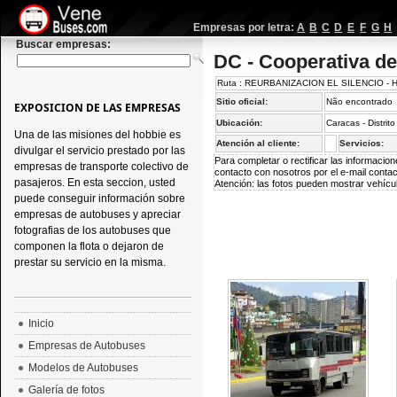
Empresas por letra:
A
B
C
D
E
F
G
H
Buscar empresas:
DC - Cooperativa de
Ruta : REURBANIZACION EL SILENCIO -
Sitio oficial:
Não encontrado
EXPOSICION DE LAS EMPRESAS
Ubicación:
Caracas - Distrit
Una de las misiones del hobbie es
Atención al cliente:
Servicios:
divulgar el servicio prestado por las
Para completar o rectificar las informaci
empresas de transporte colectivo de
contacto con nosotros por el e-mail
conta
pasajeros. En esta seccion, usted
Atención: las fotos pueden mostrar vehícul
puede conseguir información sobre
empresas de autobuses y apreciar
fotografias de los autobuses que
componen la flota o dejaron de
prestar su servicio en la misma.
Inicio
Empresas de Autobuses
Modelos de Autobuses
Galería de fotos