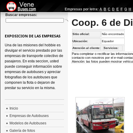
Empresas por letra:
A
B
C
D
E
F
G
H
Buscar empresas:
Coop. 6 de D
Sitio oficial:
Não encontrado
EXPOSICION DE LAS EMPRESAS
Ubicación:
Equador
Una de las misiones del hobbie es
Atención al cliente:
Servicios:
divulgar el servicio prestado por las
Para completar o rectificar las informaci
empresas de transporte colectivo de
contacto con nosotros por el e-mail
conta
pasajeros. En esta seccion, usted
Atención: las fotos pueden mostrar vehícul
puede conseguir información sobre
empresas de autobuses y apreciar
fotografias de los autobuses que
componen la flota o dejaron de
prestar su servicio en la misma.
Inicio
Empresas de Autobuses
Modelos de Autobuses
Galería de fotos