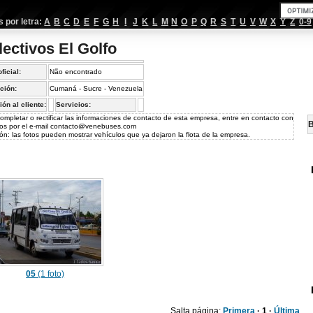
por letra:
A
B
C
D
E
F
G
H
I
J
K
L
M
N
O
P
Q
R
S
T
U
V
W
X
Y
Z
0-9
lectivos El Golfo
oficial:
Não encontrado
ción:
Cumaná - Sucre - Venezuela
ión al cliente:
Servicios:
ompletar o rectificar las informaciones de contacto de esta empresa, entre en contacto con
B
os por el e-mail
contacto@venebuses.com
ón: las fotos pueden mostrar vehículos que ya dejaron la flota de la empresa.
05
(1 foto)
Salta página:
Primera
· 1 ·
Última