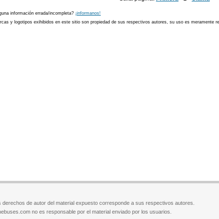
guna información errada/incompleta?
¡informanos!
cas y logotipos exihibidos en este sitio son propiedad de sus respectivos autores, su uso es meramente ref
 derechos de autor del material expuesto corresponde a sus respectivos autores.
ebuses.com no es responsable por el material enviado por los usuarios.