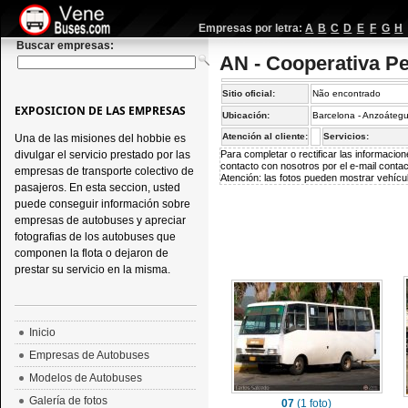
Empresas por letra:
A
B
C
D
E
F
G
H
Buscar empresas:
AN - Cooperativa P
Sitio oficial:
Não encontrado
EXPOSICION DE LAS EMPRESAS
Ubicación:
Barcelona - Anzoátegu
Atención al cliente:
Servicios:
Una de las misiones del hobbie es
divulgar el servicio prestado por las
Para completar o rectificar las informaci
contacto con nosotros por el e-mail
conta
empresas de transporte colectivo de
Atención: las fotos pueden mostrar vehícul
pasajeros. En esta seccion, usted
puede conseguir información sobre
empresas de autobuses y apreciar
fotografias de los autobuses que
componen la flota o dejaron de
prestar su servicio en la misma.
Inicio
Empresas de Autobuses
Modelos de Autobuses
Galería de fotos
07
(1 foto)