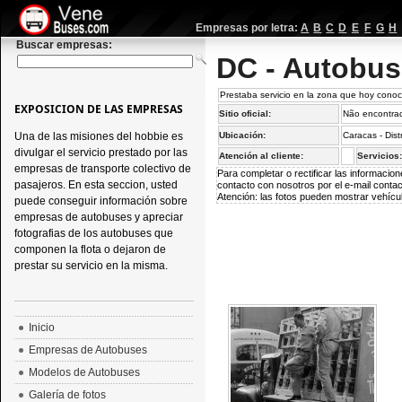
Empresas por letra:
A
B
C
D
E
F
G
H
Buscar empresas:
DC - Autobus
Prestaba servicio en la zona que hoy cono
EXPOSICION DE LAS EMPRESAS
Sitio oficial:
Não encontra
Una de las misiones del hobbie es
Ubicación:
Caracas - Dist
divulgar el servicio prestado por las
Atención al cliente:
Servicios
empresas de transporte colectivo de
Para completar o rectificar las informaci
pasajeros. En esta seccion, usted
contacto con nosotros por el e-mail
conta
Atención: las fotos pueden mostrar vehícul
puede conseguir información sobre
empresas de autobuses y apreciar
fotografias de los autobuses que
componen la flota o dejaron de
prestar su servicio en la misma.
Inicio
Empresas de Autobuses
Modelos de Autobuses
Galería de fotos