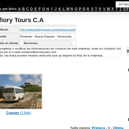
por letra:
A
B
C
D
E
F
G
H
I
J
K
L
M
N
O
P
Q
R
S
T
U
V
W
X
Y
Z
0-9
fiory Tours C.A
oficial:
http://www.kafiorytours.com/empresa.html
ción:
Porlamar - Nueva Esparta - Venezuela
ión al cliente:
Servicios:
ompletar o rectificar las informaciones de contacto de esta empresa, entre en contacto con
B
os por el e-mail
contacto@venebuses.com
ón: las fotos pueden mostrar vehículos que ya dejaron la flota de la empresa.
Coaster
(1 foto)
Salta página:
Primera
· 1 ·
Última