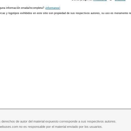
guna información errada/incompleta?
¡informanos!
cas y logotipos exihibidos en este sitio son propiedad de sus respectivos autores, su uso es meramente ref
 derechos de autor del material expuesto corresponde a sus respectivos autores.
ebuses.com no es responsable por el material enviado por los usuarios.