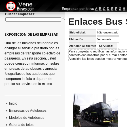
Empresas por letra:
A
B
C
D
E
F
G
H
Buscar empresas:
Enlaces Bus 
Sitio oficial:
Não encontrado
EXPOSICION DE LAS EMPRESAS
Ubicación:
Venezuela
Una de las misiones del hobbie es
Atención al cliente:
Servicios:
divulgar el servicio prestado por las
Para completar o rectificar las informaci
empresas de transporte colectivo de
contacto con nosotros por el e-mail
conta
pasajeros. En esta seccion, usted
Atención: las fotos pueden mostrar vehícul
puede conseguir información sobre
empresas de autobuses y apreciar
fotografias de los autobuses que
componen la flota o dejaron de
prestar su servicio en la misma.
Inicio
Empresas de Autobuses
Modelos de Autobuses
Galería de fotos