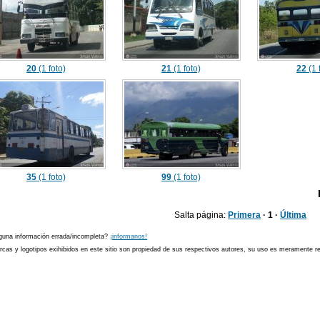
20
(1 foto)
21
(1 foto)
22
(1 
35
(1 foto)
99
(1 foto)
Salta página:
Primera
· 1 ·
Última
guna información errada/incompleta?
¡informanos!
cas y logotipos exihibidos en este sitio son propiedad de sus respectivos autores, su uso es meramente ref