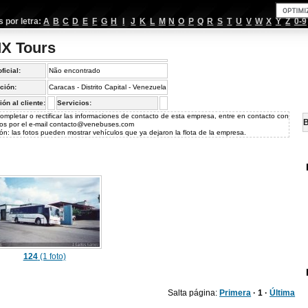
por letra:
A
B
C
D
E
F
G
H
I
J
K
L
M
N
O
P
Q
R
S
T
U
V
W
X
Y
Z
0-9
X Tours
oficial:
Não encontrado
ción:
Caracas - Distrito Capital - Venezuela
ión al cliente:
Servicios:
ompletar o rectificar las informaciones de contacto de esta empresa, entre en contacto con
B
os por el e-mail
contacto@venebuses.com
ón: las fotos pueden mostrar vehículos que ya dejaron la flota de la empresa.
124
(1 foto)
Salta página:
Primera
· 1 ·
Última