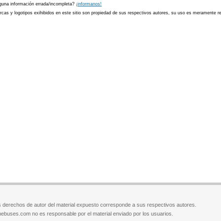
guna información errada/incompleta?
¡informanos!
cas y logotipos exihibidos en este sitio son propiedad de sus respectivos autores, su uso es meramente ref
 derechos de autor del material expuesto corresponde a sus respectivos autores.
ebuses.com no es responsable por el material enviado por los usuarios.