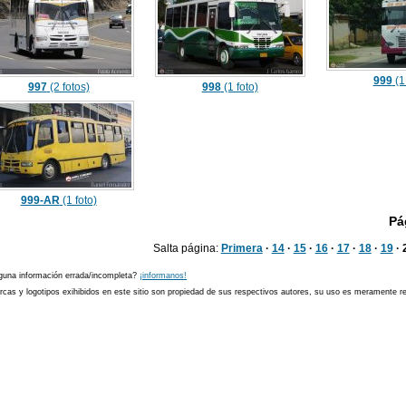
999
(1
997
(2 fotos)
998
(1 foto)
999-AR
(1 foto)
Pá
Salta página:
Primera
·
14
·
15
·
16
·
17
·
18
·
19
· 
guna información errada/incompleta?
¡informanos!
cas y logotipos exihibidos en este sitio son propiedad de sus respectivos autores, su uso es meramente ref