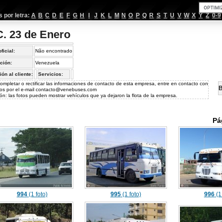
por letra:
A
B
C
D
E
F
G
H
I
J
K
L
M
N
O
P
Q
R
S
T
U
V
W
X
Y
Z
0-9
C. 23 de Enero
oficial:
Não encontrado
ción:
Venezuela
ión al cliente:
Servicios:
ompletar o rectificar las informaciones de contacto de esta empresa, entre en contacto con
B
os por el e-mail
contacto@venebuses.com
ón: las fotos pueden mostrar vehículos que ya dejaron la flota de la empresa.
Pá
994
(1 foto)
995
(1 foto)
996
(1