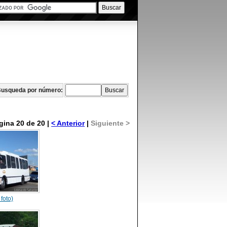
usqueda por número:
gina 20 de 20 |
< Anterior
|
Siguiente >
 foto)