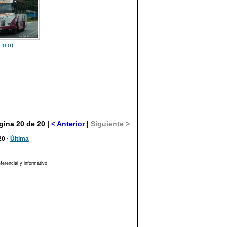
 foto)
gina 20 de 20 |
< Anterior
|
Siguiente >
20 ·
Última
erencial y informativo