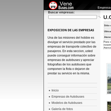
Empresas 
Buscar empresas:
U.
Sitio 
EXPOSICION DE LAS EMPRESAS
Ubica
Atenc
Una de las misiones del hobbie es
divulgar el servicio prestado por las
Para c
nosotr
empresas de transporte colectivo de
Atenci
pasajeros. En esta seccion, usted
puede conseguir información sobre
empresas de autobuses y apreciar
fotografias de los autobuses que
componen la flota o dejaron de
prestar su servicio en la misma.
Inicio
Empresas de Autobuses
Modelos de Autobuses
Galería de fotos