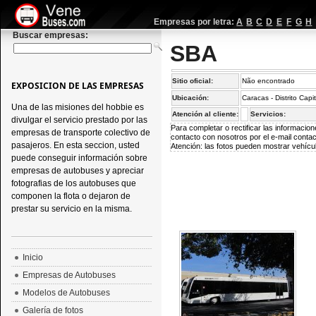
Empresas por letra:
A
B
C
D
E
F
G
H
Buscar empresas:
SBA
Sitio oficial:
Não encontrado
EXPOSICION DE LAS EMPRESAS
Ubicación:
Caracas - Distrito Capi
Una de las misiones del hobbie es
Atención al cliente:
Servicios:
divulgar el servicio prestado por las
Para completar o rectificar las informaci
empresas de transporte colectivo de
contacto con nosotros por el e-mail
conta
pasajeros. En esta seccion, usted
Atención: las fotos pueden mostrar vehícul
puede conseguir información sobre
empresas de autobuses y apreciar
fotografias de los autobuses que
componen la flota o dejaron de
prestar su servicio en la misma.
Inicio
Empresas de Autobuses
Modelos de Autobuses
Galería de fotos