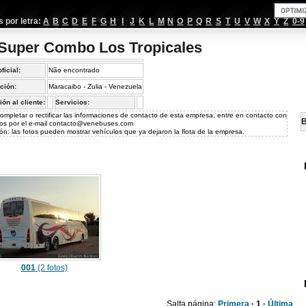
por letra:
A
B
C
D
E
F
G
H
I
J
K
L
M
N
O
P
Q
R
S
T
U
V
W
X
Y
Z
0-9
 Super Combo Los Tropicales
oficial:
Não encontrado
ción:
Maracaibo - Zulia - Venezuela
ión al cliente:
Servicios:
ompletar o rectificar las informaciones de contacto de esta empresa, entre en contacto con
B
os por el e-mail
contacto@venebuses.com
ón: las fotos pueden mostrar vehículos que ya dejaron la flota de la empresa.
001
(2 fotos)
Salta página:
Primera
· 1 ·
Última