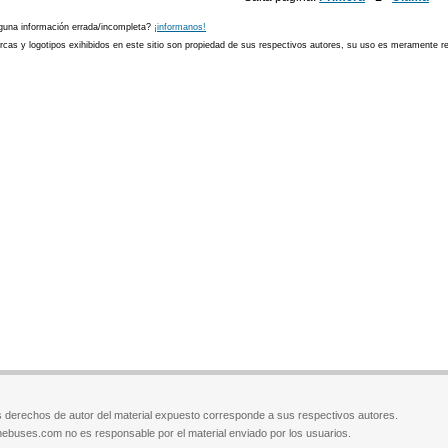
guna información errada/incompleta?
¡informanos!
cas y logotipos exihibidos en este sitio son propiedad de sus respectivos autores, su uso es meramente ref
 derechos de autor del material expuesto corresponde a sus respectivos autores.
ebuses.com no es responsable por el material enviado por los usuarios.