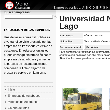
Empresas por letra:
A
B
C
D
E
F
G
H
Buscar empresas:
Universidad 
Lago
EXPOSICION DE LAS EMPRESAS
Sitio oficial:
Não encontrado
Una de las misiones del hobbie es
divulgar el servicio prestado por las
Ubicación:
Tovar - Mérida - Venez
empresas de transporte colectivo de
Atención al cliente:
Servicios:
pasajeros. En esta seccion, usted
Para completar o rectificar las informaci
puede conseguir información sobre
contacto con nosotros por el e-mail
conta
Atención: las fotos pueden mostrar vehícul
empresas de autobuses y apreciar
fotografias de los autobuses que
componen la flota o dejaron de
prestar su servicio en la misma.
Inicio
Empresas de Autobuses
Modelos de Autobuses
Galería de fotos