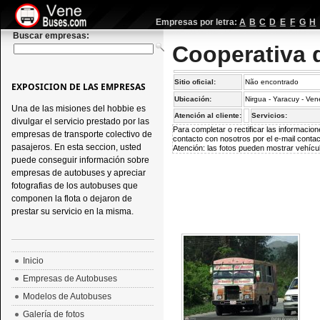
Empresas por letra:
A
B
C
D
E
F
G
H
Buscar empresas:
Cooperativa d
Sitio oficial:
Não encontrado
EXPOSICION DE LAS EMPRESAS
Ubicación:
Nirgua - Yaracuy - Ve
Una de las misiones del hobbie es
Atención al cliente:
Servicios:
divulgar el servicio prestado por las
Para completar o rectificar las informaci
empresas de transporte colectivo de
contacto con nosotros por el e-mail
conta
pasajeros. En esta seccion, usted
Atención: las fotos pueden mostrar vehícul
puede conseguir información sobre
empresas de autobuses y apreciar
fotografias de los autobuses que
componen la flota o dejaron de
prestar su servicio en la misma.
Inicio
Empresas de Autobuses
Modelos de Autobuses
Galería de fotos