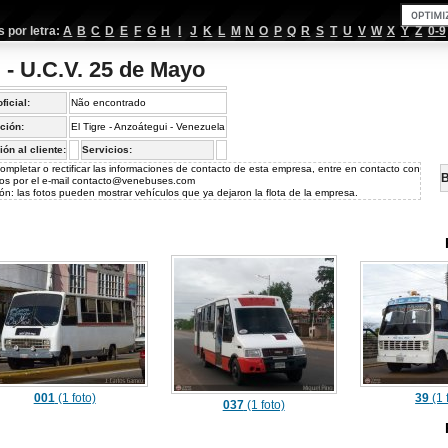
por letra:
A
B
C
D
E
F
G
H
I
J
K
L
M
N
O
P
Q
R
S
T
U
V
W
X
Y
Z
0-9
 - U.C.V. 25 de Mayo
oficial:
Não encontrado
ción:
El Tigre - Anzoátegui - Venezuela
ión al cliente:
Servicios:
ompletar o rectificar las informaciones de contacto de esta empresa, entre en contacto con
B
os por el e-mail
contacto@venebuses.com
ón: las fotos pueden mostrar vehículos que ya dejaron la flota de la empresa.
001
(1 foto)
39
(1 
037
(1 foto)