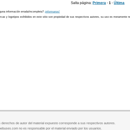
Salta página:
Primera
· 1 ·
Última
guna información errada/incompleta?
¡informanos!
cas y logotipos exihibidos en este sitio son propiedad de sus respectivos autores, su uso es meramente ref
 derechos de autor del material expuesto corresponde a sus respectivos autores.
ebuses.com no es responsable por el material enviado por los usuarios.