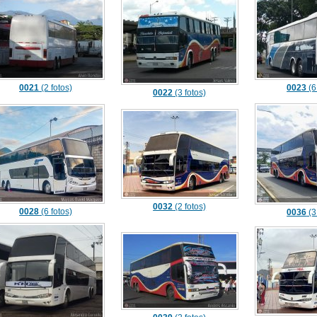
0021
(2 fotos)
0023
(6
0022
(3 fotos)
0032
(2 fotos)
0028
(6 fotos)
0036
(3