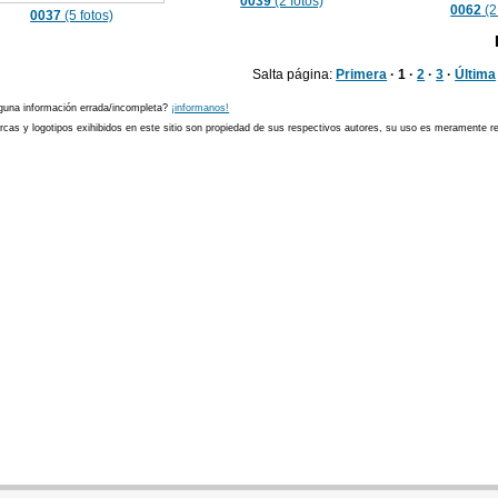
0039
(2 fotos)
0062
(2
0037
(5 fotos)
Salta página:
Primera
· 1 ·
2
·
3
·
Última
guna información errada/incompleta?
¡informanos!
cas y logotipos exihibidos en este sitio son propiedad de sus respectivos autores, su uso es meramente ref