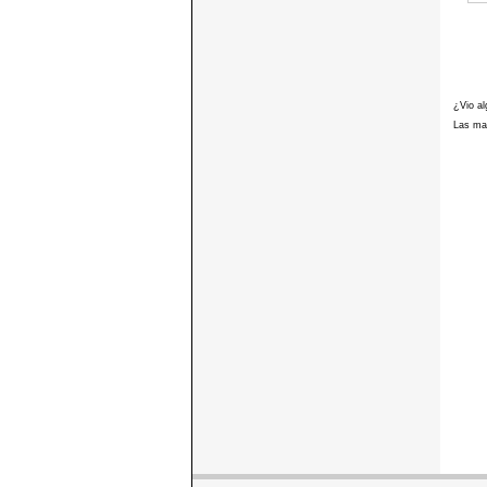
¿Vio al
Las mar