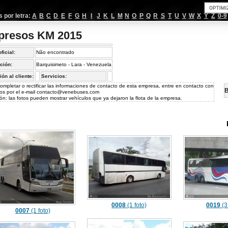
por letra:
A
B
C
D
E
F
G
H
I
J
K
L
M
N
O
P
Q
R
S
T
U
V
W
X
Y
Z
0-9
presos KM 2015
oficial:
Não encontrado
ción:
Barquisimeto - Lara - Venezuela
ión al cliente:
Servicios:
ompletar o rectificar las informaciones de contacto de esta empresa, entre en contacto con
B
os por el e-mail
contacto@venebuses.com
ón: las fotos pueden mostrar vehículos que ya dejaron la flota de la empresa.
0008
(1 foto)
0019
(3
0007
(1 foto)