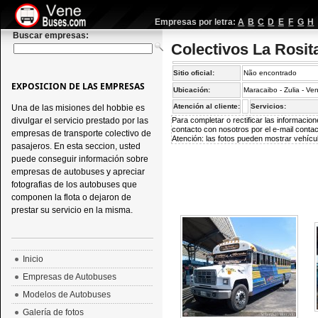
Empresas por letra:
A
B
C
D
E
F
G
H
Buscar empresas:
Colectivos La Rosit
Sitio oficial:
Não encontrado
EXPOSICION DE LAS EMPRESAS
Ubicación:
Maracaibo - Zulia - Ve
Atención al cliente:
Servicios:
Una de las misiones del hobbie es
divulgar el servicio prestado por las
Para completar o rectificar las informaci
contacto con nosotros por el e-mail
conta
empresas de transporte colectivo de
Atención: las fotos pueden mostrar vehícul
pasajeros. En esta seccion, usted
puede conseguir información sobre
empresas de autobuses y apreciar
fotografias de los autobuses que
componen la flota o dejaron de
prestar su servicio en la misma.
Inicio
Empresas de Autobuses
Modelos de Autobuses
Galería de fotos