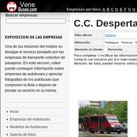
Empresas por letra:
A
B
C
D
E
F
G
H
Buscar empresas:
C.C. Desperta
Sitio oficial:
Yaracuy
EXPOSICION DE LAS EMPRESAS
Ubicación:
Yaritagua - Yaracuy -
Una de las misiones del hobbie es
Atención al cliente:
Servicios:
divulgar el servicio prestado por las
Para completar o rectificar las informaci
empresas de transporte colectivo de
contacto con nosotros por el e-mail
conta
pasajeros. En esta seccion, usted
Atención: las fotos pueden mostrar vehícul
puede conseguir información sobre
empresas de autobuses y apreciar
fotografias de los autobuses que
componen la flota o dejaron de
prestar su servicio en la misma.
Inicio
Empresas de Autobuses
Modelos de Autobuses
Galería de fotos