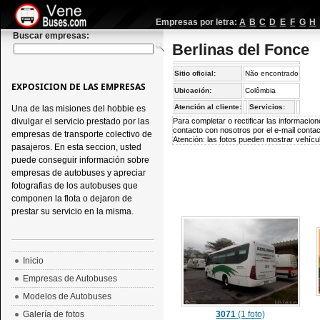
Empresas por letra:
A
B
C
D
E
F
G
H
Buscar empresas:
Berlinas del Fonce
Sitio oficial:
Não encontrado
EXPOSICION DE LAS EMPRESAS
Ubicación:
Colômbia
Atención al cliente:
Servicios:
Una de las misiones del hobbie es
divulgar el servicio prestado por las
Para completar o rectificar las informaci
contacto con nosotros por el e-mail
conta
empresas de transporte colectivo de
Atención: las fotos pueden mostrar vehícul
pasajeros. En esta seccion, usted
puede conseguir información sobre
empresas de autobuses y apreciar
fotografias de los autobuses que
componen la flota o dejaron de
prestar su servicio en la misma.
Inicio
Empresas de Autobuses
Modelos de Autobuses
Galería de fotos
3071
(1 foto)