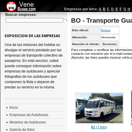
Empresas por letra:
A
B
C
D
E
F
G
H
Buscar empresas:
BO - Transporte Gu
Sitio oficial:
Bolívar
EXPOSICION DE LAS EMPRESAS
Ubicación:
Venezuela
Atención al cliente:
Servicios:
Una de las misiones del hobbie es
divulgar el servicio prestado por las
Para completar o rectificar las informaci
contacto con nosotros por el e-mail
conta
empresas de transporte colectivo de
Atención: las fotos pueden mostrar vehícul
pasajeros. En esta seccion, usted
puede conseguir información sobre
empresas de autobuses y apreciar
fotografias de los autobuses que
componen la flota o dejaron de
prestar su servicio en la misma.
Inicio
Empresas de Autobuses
Modelos de Autobuses
01
(1 foto)
Galería de fotos