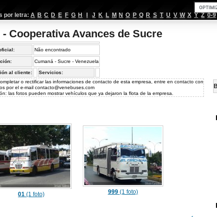
por letra:
A
B
C
D
E
F
G
H
I
J
K
L
M
N
O
P
Q
R
S
T
U
V
W
X
Y
Z
0-9
 - Cooperativa Avances de Sucre
oficial:
Não encontrado
ción:
Cumaná - Sucre - Venezuela
ión al cliente:
Servicios:
ompletar o rectificar las informaciones de contacto de esta empresa, entre en contacto con
B
os por el e-mail
contacto@venebuses.com
ón: las fotos pueden mostrar vehículos que ya dejaron la flota de la empresa.
999
(1 foto)
01
(1 foto)