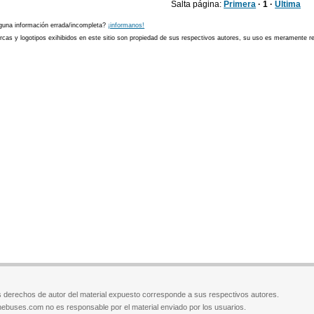
Salta página:
Primera
· 1 ·
Última
guna información errada/incompleta?
¡informanos!
cas y logotipos exihibidos en este sitio son propiedad de sus respectivos autores, su uso es meramente ref
 derechos de autor del material expuesto corresponde a sus respectivos autores.
ebuses.com no es responsable por el material enviado por los usuarios.