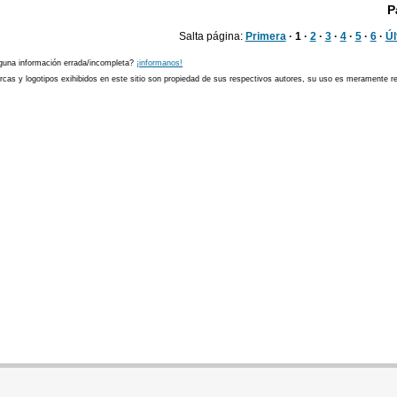
P
Salta página:
Primera
· 1 ·
2
·
3
·
4
·
5
·
6
·
Úl
guna información errada/incompleta?
¡informanos!
cas y logotipos exihibidos en este sitio son propiedad de sus respectivos autores, su uso es meramente ref