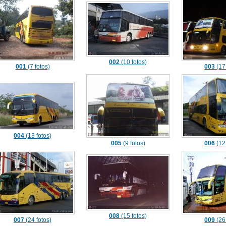
002
(10 fotos)
001
(7 fotos)
003
(17 
004
(13 fotos)
005
(9 fotos)
006
(12 
008
(15 fotos)
007
(24 fotos)
009
(26 