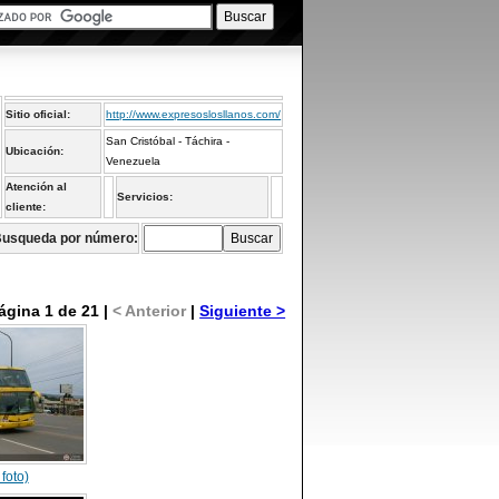
Sitio oficial:
http://www.expresoslosllanos.com/
San Cristóbal - Táchira -
Ubicación:
Venezuela
Atención al
Servicios:
cliente:
usqueda por número:
ágina 1 de 21 |
< Anterior
|
Siguiente >
 foto)