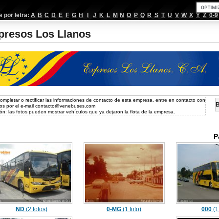
por letra:
A
B
C
D
E
F
G
H
I
J
K
L
M
N
O
P
Q
R
S
T
U
V
W
X
Y
Z
0-9
presos Los Llanos
ompletar o rectificar las informaciones de contacto de esta empresa, entre en contacto con
B
os por el e-mail
contacto@venebuses.com
ón: las fotos pueden mostrar vehículos que ya dejaron la flota de la empresa.
P
ND
(2 fotos)
0-MG
(1 foto)
000
(1