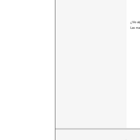
¿Vio al
Las mar