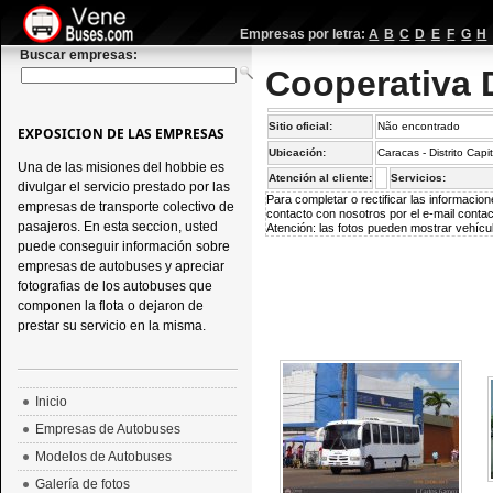
Empresas por letra:
A
B
C
D
E
F
G
H
Buscar empresas:
Cooperativa 
Sitio oficial:
Não encontrado
EXPOSICION DE LAS EMPRESAS
Ubicación:
Caracas - Distrito Capi
Una de las misiones del hobbie es
Atención al cliente:
Servicios:
divulgar el servicio prestado por las
Para completar o rectificar las informaci
empresas de transporte colectivo de
contacto con nosotros por el e-mail
conta
pasajeros. En esta seccion, usted
Atención: las fotos pueden mostrar vehícul
puede conseguir información sobre
empresas de autobuses y apreciar
fotografias de los autobuses que
componen la flota o dejaron de
prestar su servicio en la misma.
Inicio
Empresas de Autobuses
Modelos de Autobuses
Galería de fotos