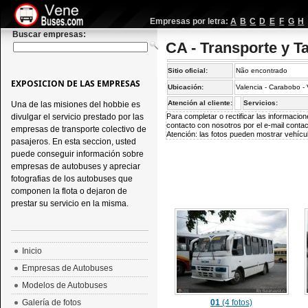
Empresas por letra:
A
B
C
D
E
F
G
H
Buscar empresas:
CA - Transporte y T
Sitio oficial:
Não encontrado
EXPOSICION DE LAS EMPRESAS
Ubicación:
Valencia - Carabobo -
Atención al cliente:
Servicios:
Una de las misiones del hobbie es
divulgar el servicio prestado por las
Para completar o rectificar las informaci
contacto con nosotros por el e-mail
conta
empresas de transporte colectivo de
Atención: las fotos pueden mostrar vehícul
pasajeros. En esta seccion, usted
puede conseguir información sobre
empresas de autobuses y apreciar
fotografias de los autobuses que
componen la flota o dejaron de
prestar su servicio en la misma.
Inicio
Empresas de Autobuses
Modelos de Autobuses
Galería de fotos
01
(4 fotos)