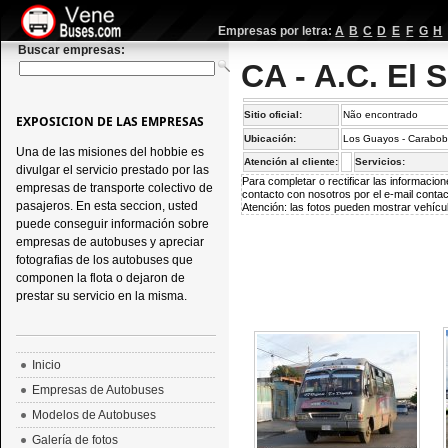
Empresas por letra:
A
B
C
D
E
F
G
H
Buscar empresas:
CA - A.C. El 
Sitio oficial:
Não encontrado
EXPOSICION DE LAS EMPRESAS
Ubicación:
Los Guayos - Carabob
Una de las misiones del hobbie es
Atención al cliente:
Servicios:
divulgar el servicio prestado por las
Para completar o rectificar las informaci
empresas de transporte colectivo de
contacto con nosotros por el e-mail
conta
pasajeros. En esta seccion, usted
Atención: las fotos pueden mostrar vehícul
puede conseguir información sobre
empresas de autobuses y apreciar
fotografias de los autobuses que
componen la flota o dejaron de
prestar su servicio en la misma.
Inicio
Empresas de Autobuses
Modelos de Autobuses
Galería de fotos