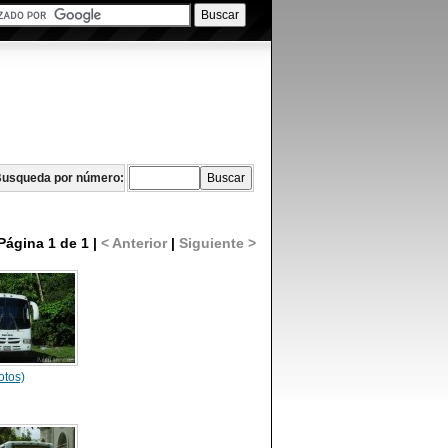
usqueda por número:
Página 1 de 1 |
< Anterior
|
Siguiente >
otos)