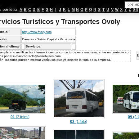
por letra:
A
B
C
D
E
F
G
H
I
J
K
L
M
N
O
P
Q
R
S
T
U
V
W
X
Y
Z
0-9
rvicios Turisticos y Transportes Ovoly
oficial:
http://www.ovoly.com
ción:
Caracas - Distrito Capital - Venezuela
ión al cliente:
Servicios:
ompletar o rectificar las informaciones de contacto de esta empresa, entre en contacto con
B
os por el e-mail
contacto@venebuses.com
ón: las fotos pueden mostrar vehículos que ya dejaron la flota de la empresa.
01
(2 fotos)
09
(3 f
02
(1 foto)