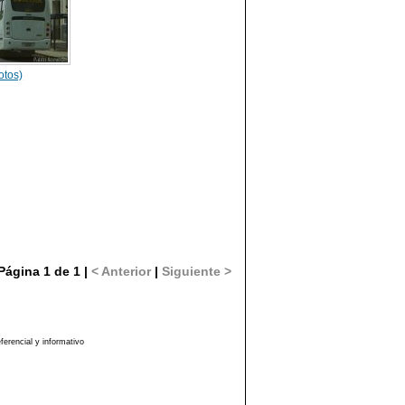
otos)
Página 1 de 1 |
< Anterior
|
Siguiente >
erencial y informativo