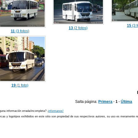
15
(3 f
13
(2 fotos)
11
(3 fotos)
19
(1 foto)
Salta página:
Primera
· 1 ·
Última
guna información errada/incompleta?
¡informanos!
cas y logotipos exihibidos en este sitio son propiedad de sus respectivos autores, su uso es meramente ref