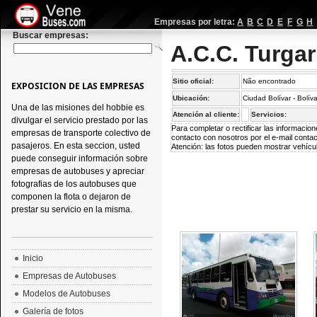
Empresas por letra:
A
B
C
D
E
F
G
H
Buscar empresas:
A.C.C. Turga
Sitio oficial:
Não encontrado
EXPOSICION DE LAS EMPRESAS
Ubicación:
Ciudad Bolívar - Bolív
Una de las misiones del hobbie es
Atención al cliente:
Servicios:
divulgar el servicio prestado por las
Para completar o rectificar las informaci
empresas de transporte colectivo de
contacto con nosotros por el e-mail
conta
pasajeros. En esta seccion, usted
Atención: las fotos pueden mostrar vehícul
puede conseguir información sobre
empresas de autobuses y apreciar
fotografias de los autobuses que
componen la flota o dejaron de
prestar su servicio en la misma.
Inicio
Empresas de Autobuses
Modelos de Autobuses
Galería de fotos