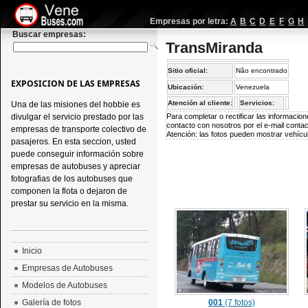
Empresas por letra:
A
B
C
D
E
F
G
H
Buscar empresas:
TransMiranda
Sitio oficial:
Não encontrado
EXPOSICION DE LAS EMPRESAS
Ubicación:
Venezuela
Atención al cliente:
Servicios:
Una de las misiones del hobbie es
divulgar el servicio prestado por las
Para completar o rectificar las informaci
contacto con nosotros por el e-mail
conta
empresas de transporte colectivo de
Atención: las fotos pueden mostrar vehícul
pasajeros. En esta seccion, usted
puede conseguir información sobre
empresas de autobuses y apreciar
fotografias de los autobuses que
componen la flota o dejaron de
prestar su servicio en la misma.
Inicio
Empresas de Autobuses
Modelos de Autobuses
Galería de fotos
001
(7 fotos)