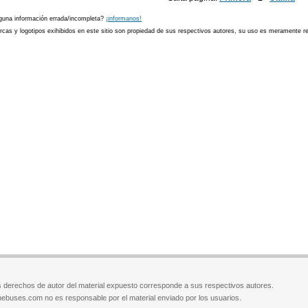
guna información errada/incompleta?
¡informanos!
cas y logotipos exihibidos en este sitio son propiedad de sus respectivos autores, su uso es meramente ref
 derechos de autor del material expuesto corresponde a sus respectivos autores.
ebuses.com no es responsable por el material enviado por los usuarios.