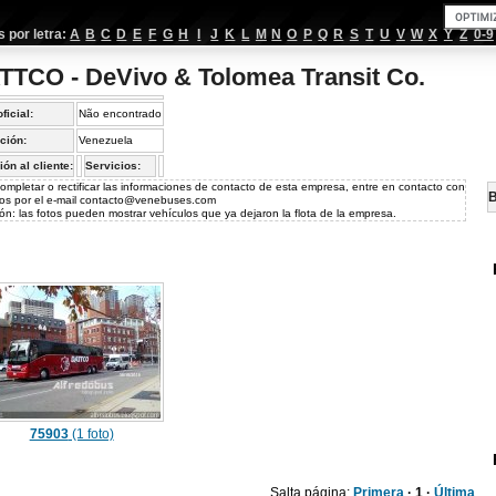
por letra:
A
B
C
D
E
F
G
H
I
J
K
L
M
N
O
P
Q
R
S
T
U
V
W
X
Y
Z
0-9
TTCO - DeVivo & Tolomea Transit Co.
oficial:
Não encontrado
ción:
Venezuela
ión al cliente:
Servicios:
ompletar o rectificar las informaciones de contacto de esta empresa, entre en contacto con
B
os por el e-mail
contacto@venebuses.com
ón: las fotos pueden mostrar vehículos que ya dejaron la flota de la empresa.
75903
(1 foto)
Salta página:
Primera
· 1 ·
Última