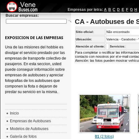
Empresas por letra:
A
B
C
D
E
F
G
H
Buscar empresas:
CA - Autobuses de 
Sitio oficial:
Não encontrado
EXPOSICION DE LAS EMPRESAS
Ubicación:
Valencia - Carabobo -
Atención al cliente:
Servicios:
Una de las misiones del hobbie es
divulgar el servicio prestado por las
Para completar o rectificar las informaci
contacto con nosotros por el e-mail
conta
empresas de transporte colectivo de
Atención: las fotos pueden mostrar vehícul
pasajeros. En esta seccion, usted
puede conseguir información sobre
empresas de autobuses y apreciar
fotografias de los autobuses que
componen la flota o dejaron de
prestar su servicio en la misma.
Inicio
Empresas de Autobuses
Modelos de Autobuses
Galería de fotos
01
(2 fotos)