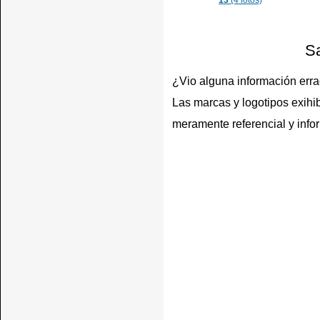
13
(4 fotos)
Sa
¿Vio alguna información err
Las marcas y logotipos exihib
meramente referencial y info