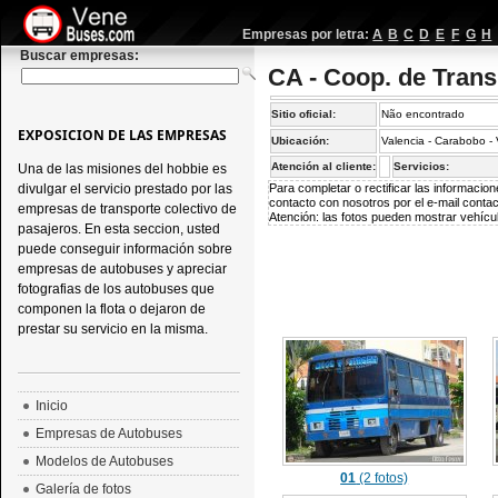
Empresas por letra:
A
B
C
D
E
F
G
H
Buscar empresas:
CA - Coop. de Trans
Sitio oficial:
Não encontrado
EXPOSICION DE LAS EMPRESAS
Ubicación:
Valencia - Carabobo -
Atención al cliente:
Servicios:
Una de las misiones del hobbie es
divulgar el servicio prestado por las
Para completar o rectificar las informaci
contacto con nosotros por el e-mail
conta
empresas de transporte colectivo de
Atención: las fotos pueden mostrar vehícul
pasajeros. En esta seccion, usted
puede conseguir información sobre
empresas de autobuses y apreciar
fotografias de los autobuses que
componen la flota o dejaron de
prestar su servicio en la misma.
Inicio
Empresas de Autobuses
Modelos de Autobuses
01
(2 fotos)
Galería de fotos