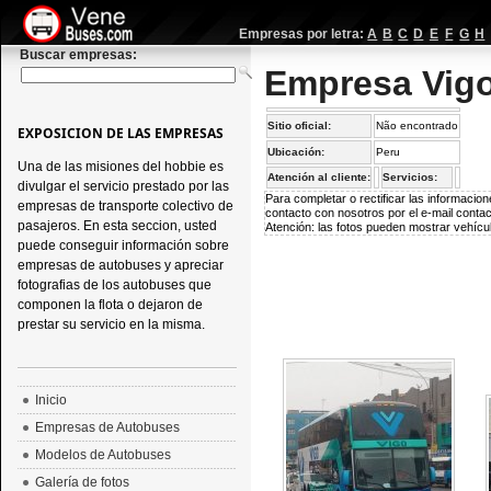
Empresas por letra:
A
B
C
D
E
F
G
H
Buscar empresas:
Empresa Vigo
Sitio oficial:
Não encontrado
EXPOSICION DE LAS EMPRESAS
Ubicación:
Peru
Una de las misiones del hobbie es
Atención al cliente:
Servicios:
divulgar el servicio prestado por las
Para completar o rectificar las informaci
empresas de transporte colectivo de
contacto con nosotros por el e-mail
conta
pasajeros. En esta seccion, usted
Atención: las fotos pueden mostrar vehícul
puede conseguir información sobre
empresas de autobuses y apreciar
fotografias de los autobuses que
componen la flota o dejaron de
prestar su servicio en la misma.
Inicio
Empresas de Autobuses
Modelos de Autobuses
Galería de fotos