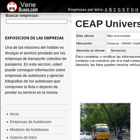
Empresas por letra:
A
B
C
D
E
F
G
H
Buscar empresas:
CEAP Univers
Sitio oficial:
Não encontrado
EXPOSICION DE LAS EMPRESAS
Ubicación:
Caracas - Distrito Capi
Una de las misiones del hobbie es
Atención al cliente:
Servicios:
divulgar el servicio prestado por las
Para completar o rectificar las informaci
empresas de transporte colectivo de
contacto con nosotros por el e-mail
conta
pasajeros. En esta seccion, usted
Atención: las fotos pueden mostrar vehícul
puede conseguir información sobre
empresas de autobuses y apreciar
fotografias de los autobuses que
componen la flota o dejaron de
prestar su servicio en la misma.
Inicio
Empresas de Autobuses
Modelos de Autobuses
Galería de fotos