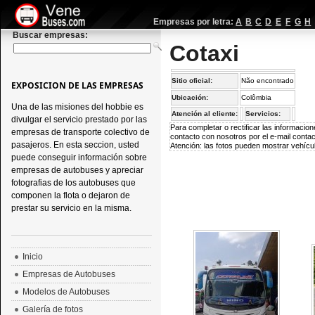
Empresas por letra:
A
B
C
D
E
F
G
H
Buscar empresas:
Cotaxi
Sitio oficial:
Não encontrado
EXPOSICION DE LAS EMPRESAS
Ubicación:
Colômbia
Una de las misiones del hobbie es
Atención al cliente:
Servicios:
divulgar el servicio prestado por las
Para completar o rectificar las informaci
empresas de transporte colectivo de
contacto con nosotros por el e-mail
conta
pasajeros. En esta seccion, usted
Atención: las fotos pueden mostrar vehícul
puede conseguir información sobre
empresas de autobuses y apreciar
fotografias de los autobuses que
componen la flota o dejaron de
prestar su servicio en la misma.
Inicio
Empresas de Autobuses
Modelos de Autobuses
Galería de fotos