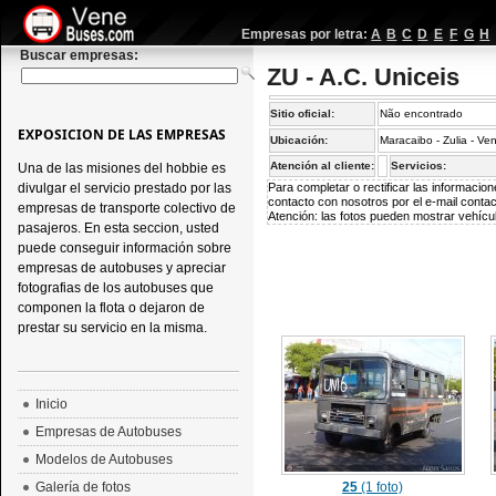
Empresas por letra:
A
B
C
D
E
F
G
H
Buscar empresas:
ZU - A.C. Uniceis
Sitio oficial:
Não encontrado
EXPOSICION DE LAS EMPRESAS
Ubicación:
Maracaibo - Zulia - Ve
Atención al cliente:
Servicios:
Una de las misiones del hobbie es
divulgar el servicio prestado por las
Para completar o rectificar las informaci
contacto con nosotros por el e-mail
conta
empresas de transporte colectivo de
Atención: las fotos pueden mostrar vehícul
pasajeros. En esta seccion, usted
puede conseguir información sobre
empresas de autobuses y apreciar
fotografias de los autobuses que
componen la flota o dejaron de
prestar su servicio en la misma.
Inicio
Empresas de Autobuses
Modelos de Autobuses
Galería de fotos
25
(1 foto)